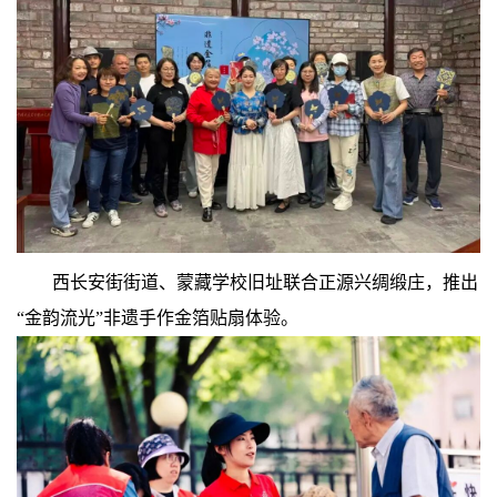
西长安街街道、蒙藏学校旧址联合正源兴绸缎庄，推出
“金韵流光”非遗手作金箔贴扇体验。