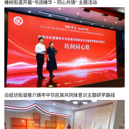
椿树街道开展“书润椿华・同心共铸” 主题活动
白纸坊街道推介铸牢中华民族共同体意识主题研学路线