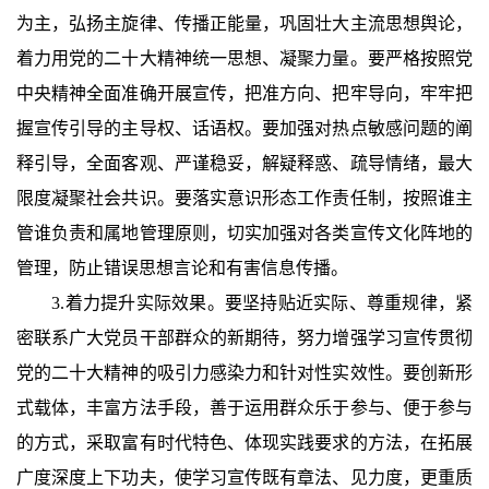
为主，弘扬主旋律、传播正能量，巩固壮大主流思想舆论，
着力用党的二十大精神统一思想、凝聚力量。要严格按照党
中央精神全面准确开展宣传，把准方向、把牢导向，牢牢把
握宣传引导的主导权、话语权。要加强对热点敏感问题的阐
释引导，全面客观、严谨稳妥，解疑释惑、疏导情绪，最大
限度凝聚社会共识。要落实意识形态工作责任制，按照谁主
管谁负责和属地管理原则，切实加强对各类宣传文化阵地的
管理，防止错误思想言论和有害信息传播。
3.着力提升实际效果。要坚持贴近实际、尊重规律，紧
密联系广大党员干部群众的新期待，努力增强学习宣传贯彻
党的二十大精神的吸引力感染力和针对性实效性。要创新形
式载体，丰富方法手段，善于运用群众乐于参与、便于参与
的方式，采取富有时代特色、体现实践要求的方法，在拓展
广度深度上下功夫，使学习宣传既有章法、见力度，更重质