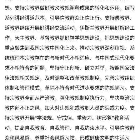
想。支持宗教界做好教义教规阐释成果的转化和运用，编写
系列讲经讲道范本，引导信教群众正信正行。支持佛教界、
道教界继续开展好讲经交流活动，伊斯兰教界开展好解经工
作，天主教界、基督教界抓好神学思想建设，把思想建设的
重点聚焦到我国宗教中国化上来。推动宗教界深刻审视、系
统梳理本宗教存在的与新时代不相适应、与中国式现代化要
求不相符合的问题，坚持守正创新、破立并举，按照国家法
律法规相关规定，及时调整和改革教规制度，完善宗教组织
体制和管理模式，革除不符合时代进步要求的陈规陋习。支
持宗教界全面从严治教，强化教规制度执行力，坚决整治宗
教内部不正之风，加大对违规犯戒教职人员的惩戒力度。支
持宗教界开展“学法规、守戒律、重修为、树形象”教育活
动，提高自我教育、自我管理、自我约束水平。引导信教群
众移风易俗，尊重社会风俗习惯，形成健康文明的生活习