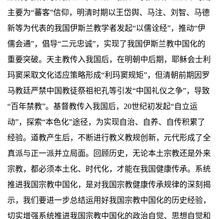
主要为“蕃客”信仰，明清时期以王岱舆、马注、刘智、马德
新等为代表的我国伊斯兰教学者发起“以儒诠经”，推动“伊
儒会通”，倡导“二元忠诚”，实现了我国伊斯兰教中国化的
重要突破。天主教传入我国后，在明朝中后期，耶稣会士利
玛窦采取文化适应策略形成“利玛窦规矩”，但清朝前期因罗
马教廷严禁中国教徒祭祖祀孔等引发“中国礼仪之争”，导致
“百年禁教”。基督教传入我国后，20世纪初发起“自立运
动”，探索“本色化”途径，为实现自治、自养、自传积累了
经验。道教产生后，不断进行教义教规创新，元代形成了全
真派与正一派并立局面。回顾历史，无论本土宗教还是外来
宗教，都必须本土化、时代化，才能在我国健康传承。系统
推进我国宗教中国化，是对我国宗教健康传承规律的深刻揭
示，我们要进一步总结运用好我国宗教中国化的历史经验，
切实增强系统推进我国宗教中国化的政治自觉、思想自觉和