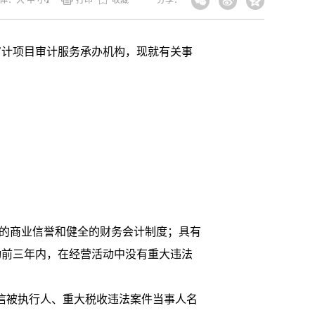
体：
大
中
小
】
打印
收藏
分享：
审计项目审计服务承办机构，现就有关事
好的商业信誉和健全的财务会计制度；具有
动前三年内，在经营活动中没有重大违法
）没有被列入失信被执行人、重大税收违法案件当事人名