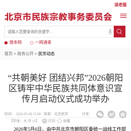
适老版
搜本网
一网通查
首页
>
政务公开
> 民宗动态
“共朝美好 团结兴邦”2026朝阳
区铸牢中华民族共同体意识宣
传月启动仪式成功举办
时间： 2026-05-08 15:00 来源：北京民宗
分享：
【字体：
大
中
小
】
打印
收藏
2026年5月6日，由中共北京市朝阳区委统一战线工作部