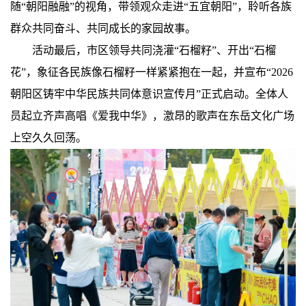
随“朝阳融融”的视角，带领观众走进“五宜朝阳”，聆听各族
群众共同奋斗、共同成长的家园故事。
活动最后，市区领导共同浇灌“石榴籽”、开出“石榴
花”，象征各民族像石榴籽一样紧紧抱在一起，并宣布“2026
朝阳区铸牢中华民族共同体意识宣传月”正式启动。全体人
员起立齐声高唱《爱我中华》，激昂的歌声在东岳文化广场
上空久久回荡。