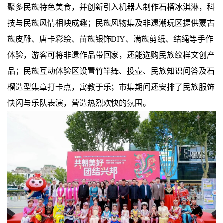
聚多民族特色美食，并创新引入机器人制作石榴冰淇淋，科
技与民族风情相映成趣；民族风物集及非遗潮玩区提供蒙古
族皮雕、唐卡彩绘、苗族银饰DIY、满族剪纸、结绳等手作
体验，游客可将非遗作品带回家，还能选购民族纹样文创产
品；民族互动体验区设置竹竿舞、投壶、民族知识问答及石
榴造型集章打卡点，寓教于乐；市集期间还安排了民族服饰
快闪与乐队表演，营造热烈欢快的氛围。