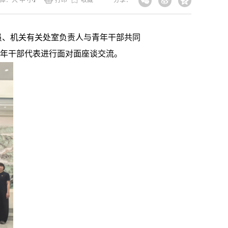
体：
大
中
小
】
打印
收藏
分享：
员、机关有关处室负责人与青年干部共同
青年干部代表进行面对面座谈交流。