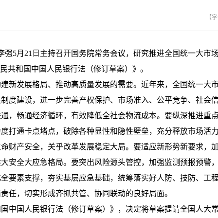
【字
理李强5月21日主持召开国务院常务会议，研究推进全国统一大市
人民共和国中国人民银行法（修订草案）》。
构建新发展格局、推动高质量发展的需要。近年来，全国统一大
关制度建设，进一步完善产权保护、市场准入、公平竞争、社会
联通，畅通经济循环，有效降低全社会物流成本。要纵深推进重
力度打通卡点堵点，破除各种显性和隐性壁垒，充分释放市场活
生命财产安全，关乎改革发展稳定大局。要适应新形势新要求，
建大安全大应急格局。要突出风险源头管控，加强监测预报预警
化全要素支撑，夯实基层应急基础，统筹落实好人防、技防、工
面责任，切实形成齐抓共管、协同联动的良好局面。
和国中国人民银行法（修订草案）》，决定将草案提请全国人大