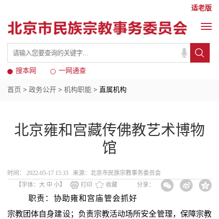
适老版
搜本网
一网通查
首页
>
政务公开
>
机构职能
> 直属机构
北京雍和宫藏传佛教艺术博物
馆
时间： 2022-05-17 15:33 来源：北京市民族宗教事务委员会
【字体：
大
中
小
】
打印
收藏
分享：
职责：协助雍和宫庙管会抓好
宗教团体自身建设；负责宗教活动场所安全管理，保障宗教