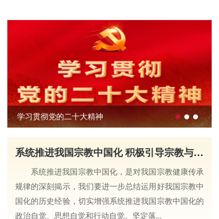
学习贯彻党的二十大精神
系统推进我国宗教中国化 积极引导宗教与社会主义社会相适应
系统推进我国宗教中国化，是对我国宗教健康传承
规律的深刻揭示，我们要进一步总结运用好我国宗教中
国化的历史经验，切实增强系统推进我国宗教中国化的
政治自觉、思想自觉和行动自觉。坚定落...