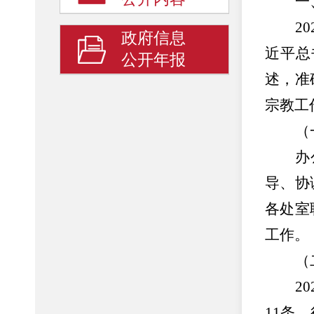
一
2
政府信息
近平总
公开年报
述，准
宗教工
（
办
导、协
各处室
工作。
（
2
11条