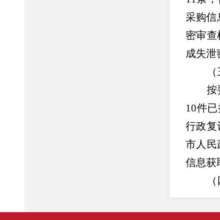
采购信
密审查
成失泄
（
按
10件
行政复
市人民
信息获
（
按
息，配